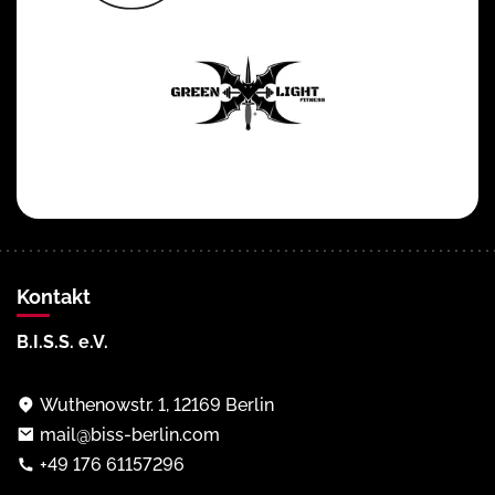
Kontakt
B.I.S.S. e.V.
Wuthenowstr. 1, 12169 Berlin
mail@biss-berlin.com
+49 176 61157296