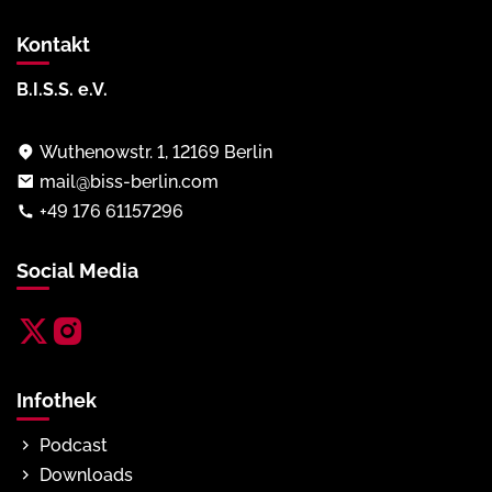
Kontakt
B.I.S.S. e.V.
Wuthenowstr. 1, 12169 Berlin
mail@biss-berlin.com
+49 176 61157296
Social Media


Infothek
Podcast
Downloads